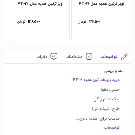
آویز تزئین هدیه مدل PT-19
آویز تزئین هدیه مدل PT-20
آوی
136,500
تومان
136,500
تومان
توضیحات
مشخصات
نظرات
نقد و بررسی
خرید تزیینات آویز هدیه PT-12
جنس: مقوا
رنگ: تمام رنگی
طرح: شیشه مربا
مناسب برای: هدیه دادن …
توضیحات: