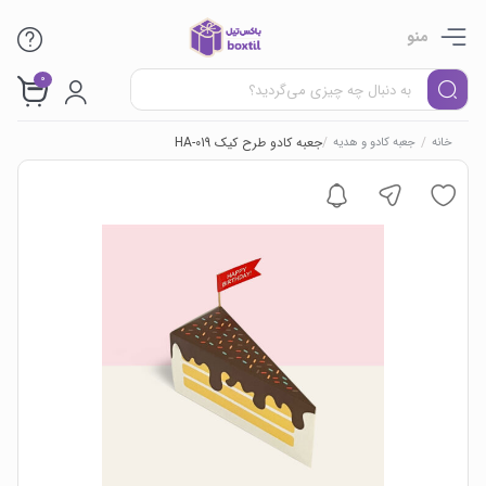
منو
0
/
/
جعبه کادو طرح کیک HA-019
خانه
جعبه کادو و هدیه