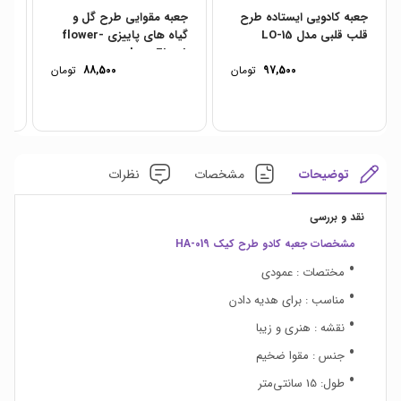
جعبه کادویی ایستاده طرح
جعبه مقوایی طرح گل و
جع
قلب قلبی مدل LO-15
گیاه های پاییزی flower-
02
box-FL-08
97,500
تومان
88,500
تومان
توضیحات
مشخصات
نظرات
نقد و بررسی
مشخصات جعبه کادو طرح کیک HA-019
مختصات : عمودی
مناسب : برای هدیه دادن
نقشه : هنری و زیبا
جنس : مقوا ضخیم
طول: 15 سانتی‌متر