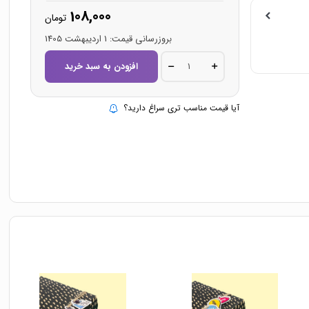
108,000
تومان
بروزرسانی قیمت:
1 اردیبهشت 1405
آویز
افزودن به سبد خرید
تزئین
هدیه
مدل
PT-
آیا قیمت مناسب تری سراغ دارید؟
08
quantity