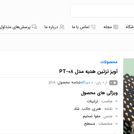
شگاه
مجله
تماس با ما
درباره ما
پرسش‌های متداول
محصولات
آویز تزئین هدیه مدل PT-08
از 0 رای
0
دیدگاه
شناسه محصول:
pt08
0
ویژگی های محصول
مناسب
:
تزئینات
نقشه
:
هنری
,
جالب
,
شاد
جنس
:
مقوا ضخیم
مختصات
:
مسطح